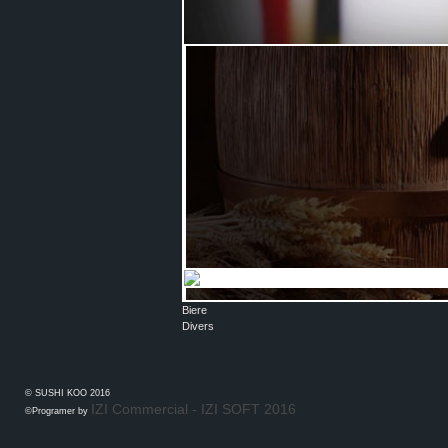
Carte des vins
Biere
Divers
© SUSHI KOO 2016
IZI Commercial - IZI SOFT 2016
©Programer by