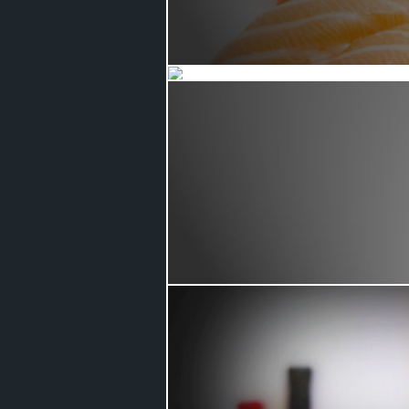
Menu royal
A la carte
Desserts