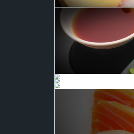
Menu sushi et sashimi
Nos menu raviolis
Menu mixte
Menu chirashi
Menu bento